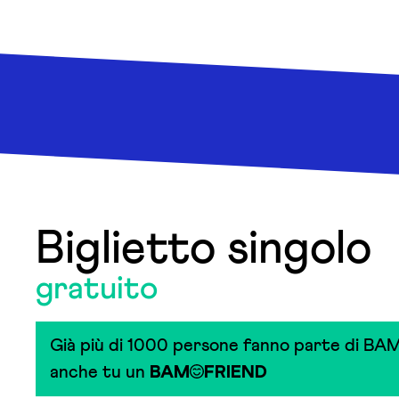
Biglietto singolo
gratuito
Già più di 1000 persone fanno parte di BAM
anche tu un
BAM
FRIEND