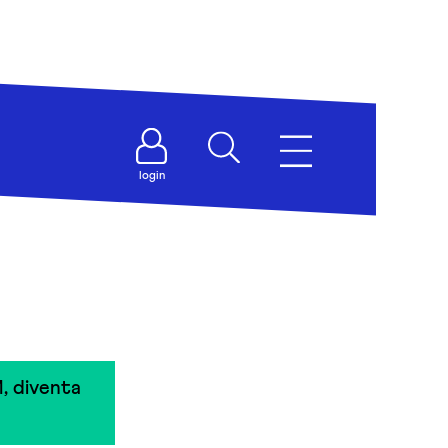
login
, diventa