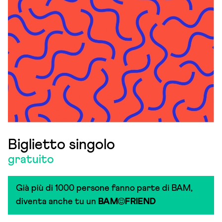
Biglietto singolo
gratuito
Già più di 1000 persone fanno parte di BAM,
diventa anche tu un
BAM
FRIEND