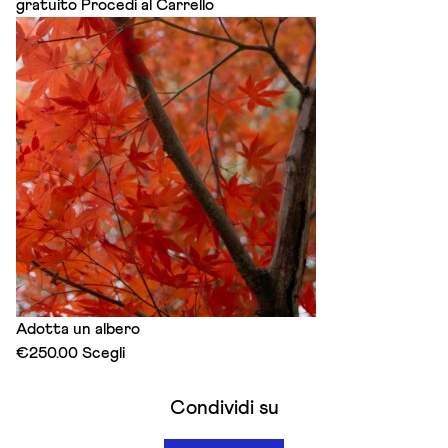
gratuito
Procedi al Carrello
Adotta un albero
This
€
250.00
Scegli
product
has
Condividi su
multiple
variants.