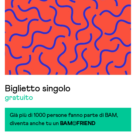
Biglietto singolo
gratuito
Già più di 1000 persone fanno parte di BAM,
diventa anche tu un
BAM
FRIEND