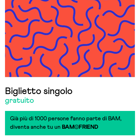
Biglietto singolo
gratuito
Già più di 1000 persone fanno parte di BAM,
diventa anche tu un
BAM
FRIEND