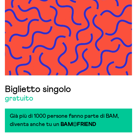
Biglietto singolo
gratuito
Già più di 1000 persone fanno parte di BAM,
diventa anche tu un
BAM
FRIEND