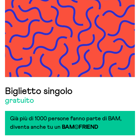
Biglietto singolo
gratuito
Già più di 1000 persone fanno parte di BAM,
diventa anche tu un
BAM
FRIEND