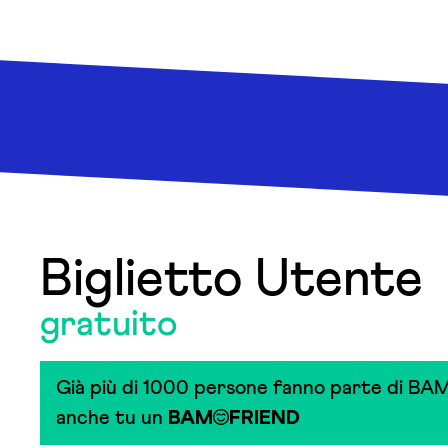
Biglietto Utente
gratuito
Già più di 1000 persone fanno parte di BAM
anche tu un
BAM
FRIEND