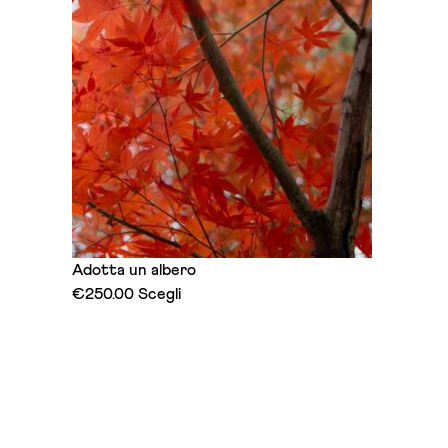
Adotta un albero
This
€
250.00
Scegli
product
has
multiple
variants.
The
options