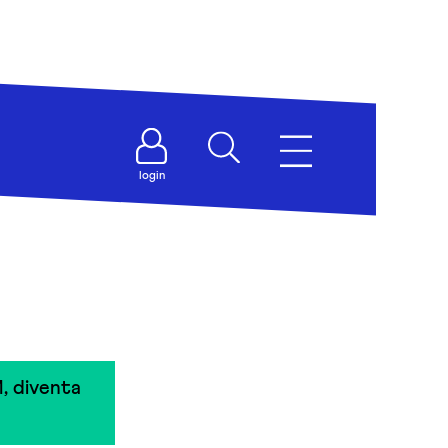
login
, diventa