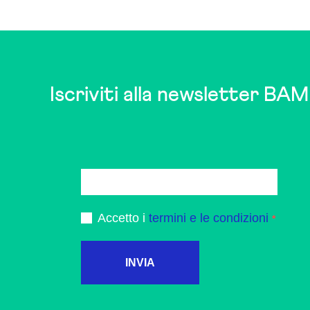
may
be
chosen
on
the
Iscriviti alla newsletter BAM
product
page
Accetto i
termini e le condizioni
INVIA