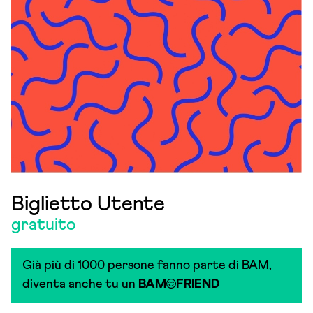
Biglietto Utente
gratuito
Già più di 1000 persone fanno parte di BAM,
diventa anche tu un
BAM
FRIEND