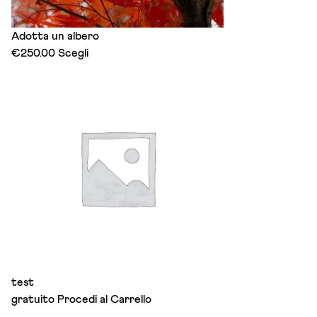
Adotta un albero
This
€
250.00
Scegli
product
has
multiple
variants.
The
options
may
be
chosen
on
the
product
page
test
gratuito
Procedi al Carrello