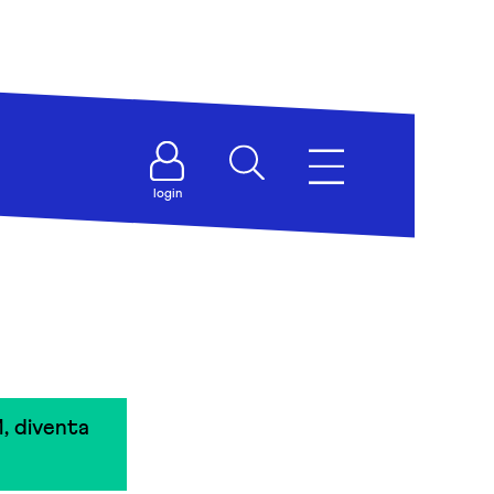
login
, diventa