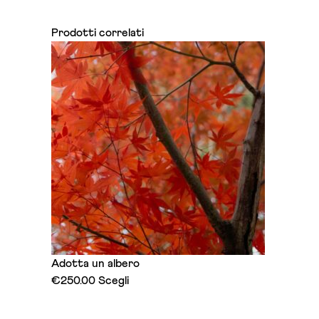
Prodotti correlati
Adotta un albero
This
€
250.00
Scegli
product
has