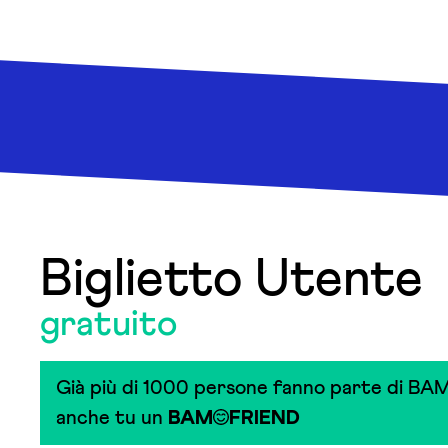
Biglietto Utente
gratuito
Già più di 1000 persone fanno parte di BAM
anche tu un
BAM
FRIEND