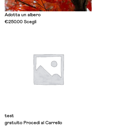
Adotta un albero
This
€
250.00
Scegli
product
has
multiple
variants.
The
options
may
be
chosen
on
the
product
page
test
gratuito
Procedi al Carrello