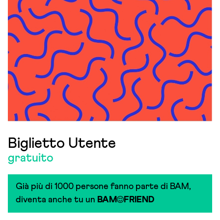
Biglietto Utente
gratuito
Già più di 1000 persone fanno parte di BAM,
diventa anche tu un
BAM
FRIEND