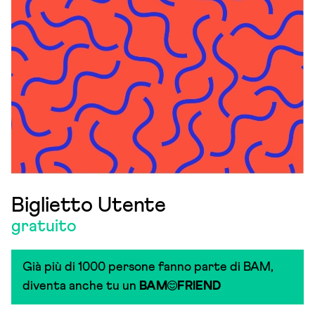
Biglietto Utente
gratuito
Già più di 1000 persone fanno parte di BAM,
diventa anche tu un
BAM
FRIEND