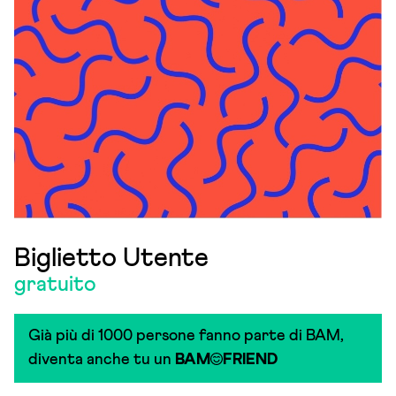
Biglietto Utente
gratuito
Già più di 1000 persone fanno parte di BAM,
diventa anche tu un
BAM
FRIEND