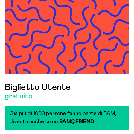
Biglietto Utente
gratuito
Già più di 1000 persone fanno parte di BAM,
diventa anche tu un
BAM
FRIEND