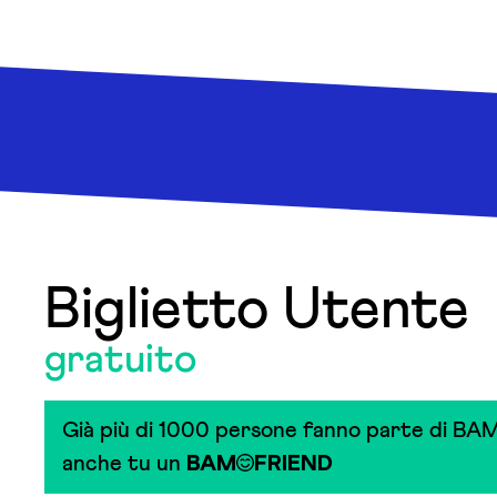
Biglietto Utente
gratuito
Già più di 1000 persone fanno parte di BAM
anche tu un
BAM
FRIEND