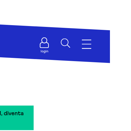
login
, diventa