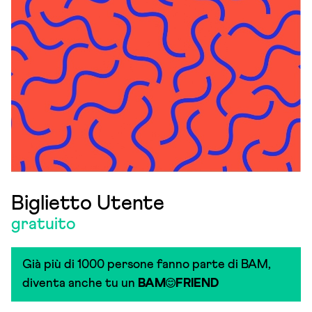
Biglietto Utente
gratuito
Già più di 1000 persone fanno parte di BAM,
diventa anche tu un
BAM
FRIEND