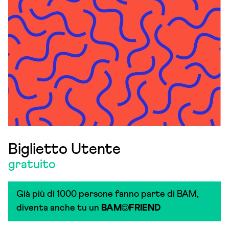
Biglietto Utente
gratuito
Già più di 1000 persone fanno parte di BAM,
diventa anche tu un
BAM
FRIEND