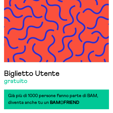
Biglietto Utente
gratuito
Già più di 1000 persone fanno parte di BAM,
diventa anche tu un
BAM
FRIEND