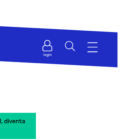
login
, diventa