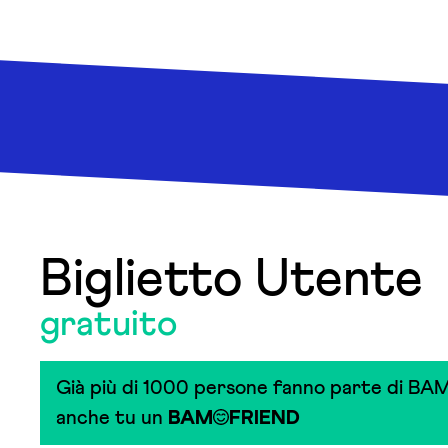
Biglietto Utente
gratuito
Già più di 1000 persone fanno parte di BAM
anche tu un
BAM
FRIEND