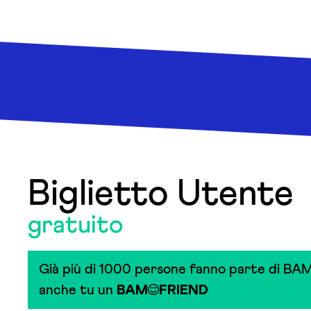
Biglietto Utente
gratuito
Già più di 1000 persone fanno parte di BAM
anche tu un
BAM
FRIEND