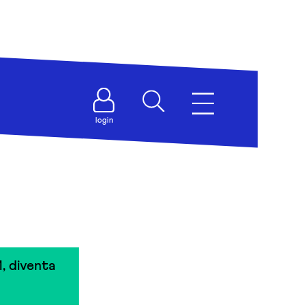
login
, diventa