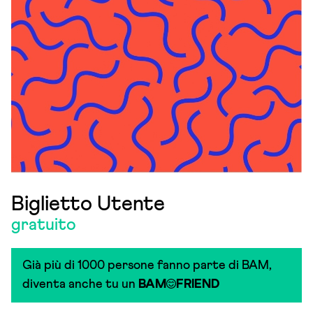
Biglietto Utente
gratuito
Già più di 1000 persone fanno parte di BAM,
diventa anche tu un
BAM
FRIEND