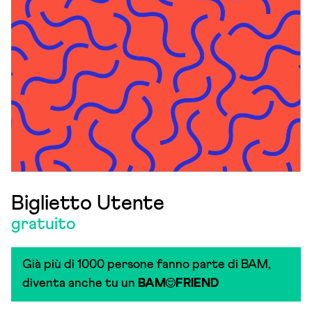
Biglietto Utente
gratuito
Già più di 1000 persone fanno parte di BAM,
diventa anche tu un
BAM
FRIEND