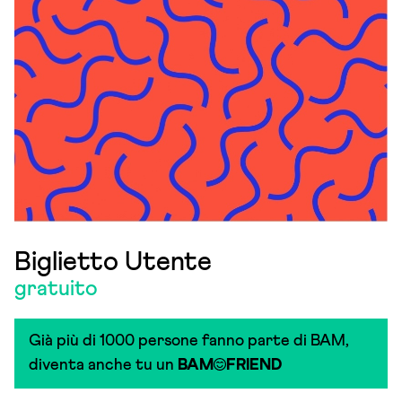
Biglietto Utente
gratuito
Già più di 1000 persone fanno parte di BAM,
diventa anche tu un
BAM
FRIEND