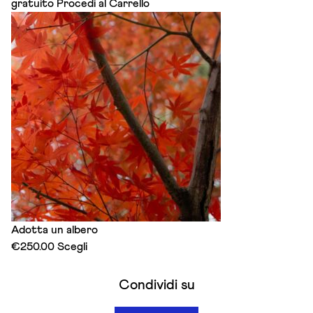
gratuito
Procedi al Carrello
Adotta un albero
This
€
250.00
Scegli
product
has
Condividi su
multiple
variants.