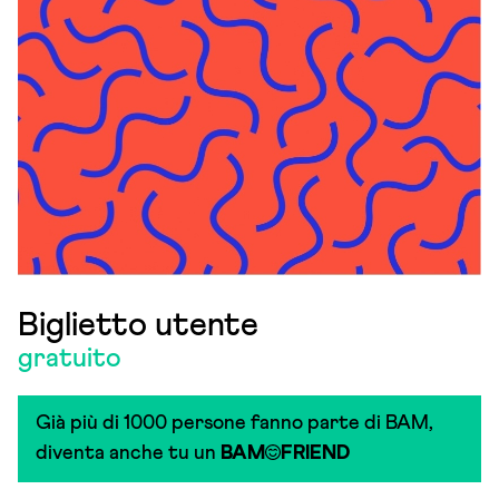
Biglietto utente
gratuito
Già più di 1000 persone fanno parte di BAM,
diventa anche tu un
BAM
FRIEND