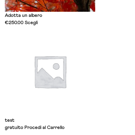
Adotta un albero
This
€
250.00
Scegli
product
has
multiple
variants.
The
options
may
be
chosen
on
the
product
page
test
gratuito
Procedi al Carrello