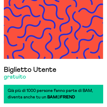
Biglietto Utente
gratuito
Già più di 1000 persone fanno parte di BAM,
diventa anche tu un
BAM
FRIEND