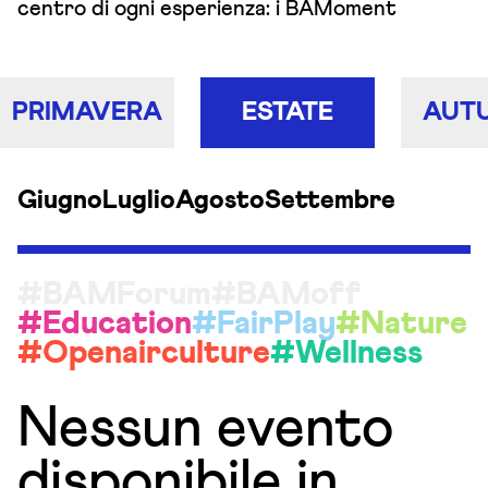
centro di ogni esperienza: i BAMoment
PRIMAVERA
ESTATE
AUT
Giugno
Luglio
Agosto
Settembre
#BAMForum
#BAMoff
#Education
#FairPlay
#Nature
#Openairculture
#Wellness
Nessun evento
disponibile in