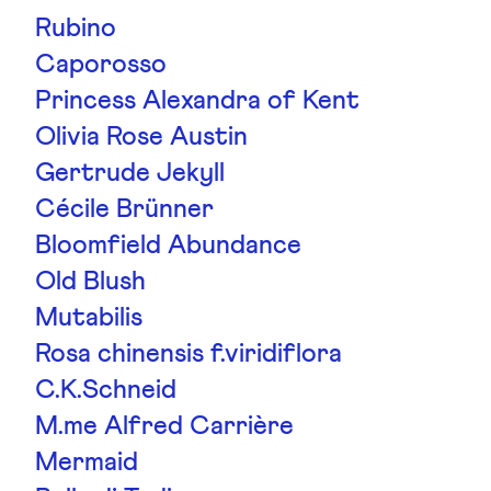
Rubino
Caporosso
Princess Alexandra of Kent
Olivia Rose Austin
Gertrude Jekyll
Cécile Brünner
Bloomfield Abundance
Old Blush
Mutabilis
Rosa chinensis f.viridiflora
C.K.Schneid
M.me Alfred Carrière
Mermaid