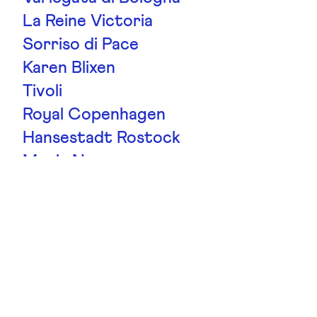
La Reine Victoria
Sorriso di Pace
Karen Blixen
Tivoli
Royal Copenhagen
Hansestadt Rostock
Magia Nera
La France
Chippendale
Gruss An Aachen