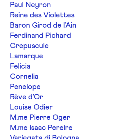
Paul Neyron
Reine des Violettes
Baron Girod de l’Ain
Ferdinand Pichard
Crepuscule
Lamarque
Felicia
Cornelia
Penelope
Rève d’Or
Louise Odier
M.me Pierre Oger
M.me Isaac Pereire
Variegata di Bologna