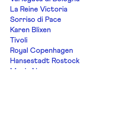
La Reine Victoria
Sorriso di Pace
Karen Blixen
Tivoli
Royal Copenhagen
Hansestadt Rostock
Magia Nera
La France
Chippendale
Gruss An Aachen