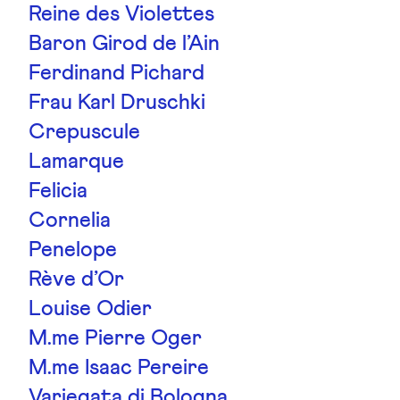
Reine des Violettes
Baron Girod de l’Ain
Ferdinand Pichard
Frau Karl Druschki
Crepuscule
Lamarque
Felicia
Cornelia
Penelope
Rève d’Or
Louise Odier
M.me Pierre Oger
M.me Isaac Pereire
Variegata di Bologna