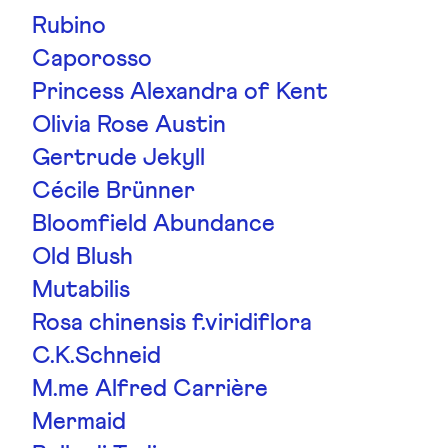
Rubino
Caporosso
Princess Alexandra of Kent
Olivia Rose Austin
Gertrude Jekyll
Cécile Brünner
Bloomfield Abundance
Old Blush
Mutabilis
Rosa chinensis f.viridiflora
C.K.Schneid
M.me Alfred Carrière
Mermaid