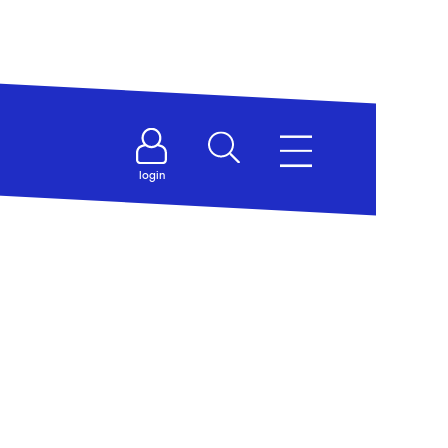
na
login