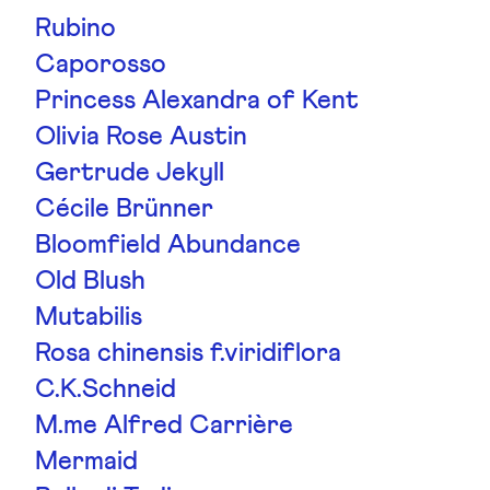
Rubino
Caporosso
Princess Alexandra of Kent
Olivia Rose Austin
Gertrude Jekyll
Cécile Brünner
Bloomfield Abundance
Old Blush
Mutabilis
Rosa chinensis f.viridiflora
C.K.Schneid
M.me Alfred Carrière
Mermaid