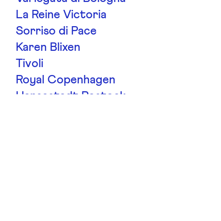
La Reine Victoria
Sorriso di Pace
Karen Blixen
Tivoli
Royal Copenhagen
Hansestadt Rostock
Magia Nera
La France
Chippendale
Gruss An Aachen