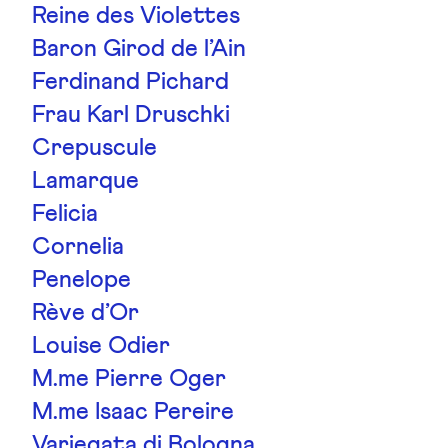
Reine des Violettes
Baron Girod de l’Ain
Ferdinand Pichard
Frau Karl Druschki
Crepuscule
Lamarque
Felicia
Cornelia
Penelope
Rève d’Or
Louise Odier
M.me Pierre Oger
M.me Isaac Pereire
Variegata di Bologna