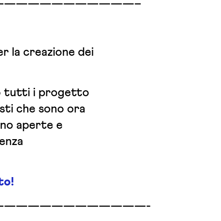
————————————–
r la creazione dei
 tutti i progetto
listi che sono ora
ono aperte e
renza
to!
—————————————-