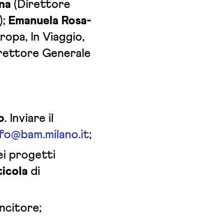
na
(Direttore
);
Emanuela Rosa-
uropa, In Viaggio,
rettore Generale
o
. Inviare il
nfo@bam.milano.it
;
i progetti
ticola
di
ncitore;