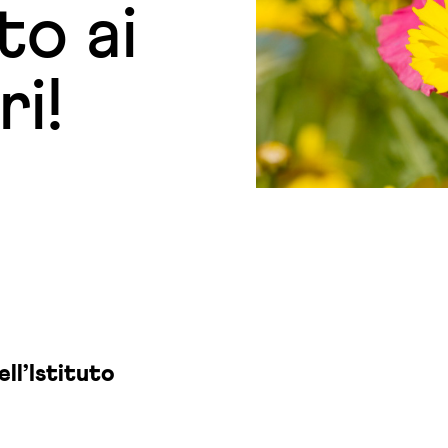
to ai
ri!
ell’Istituto