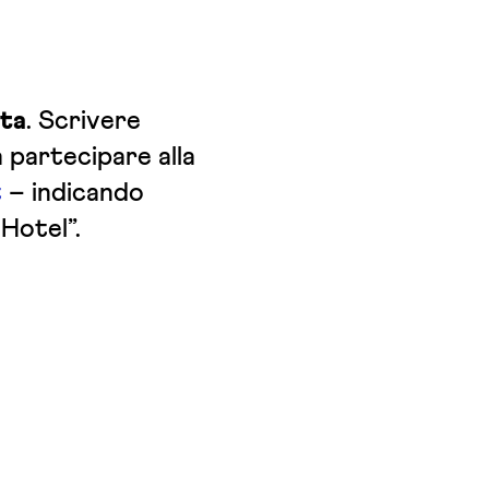
ita
. Scrivere
 partecipare alla
t
– indicando
Hotel”.