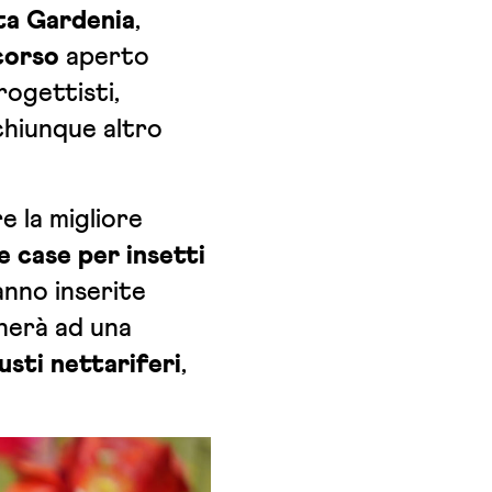
sta Gardenia
,
corso
aperto
rogettisti,
 chiunque altro
e la migliore
e case per insetti
anno inserite
cherà ad una
usti nettariferi
,