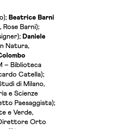
o);
Beatrice Barni
, Rose Barni);
igner);
Daniele
in Natura,
Colombo
 – Biblioteca
cardo Catella);
Studi di Milano,
ia e Scienze
etto Paesaggista);
te e Verde,
Direttore Orto