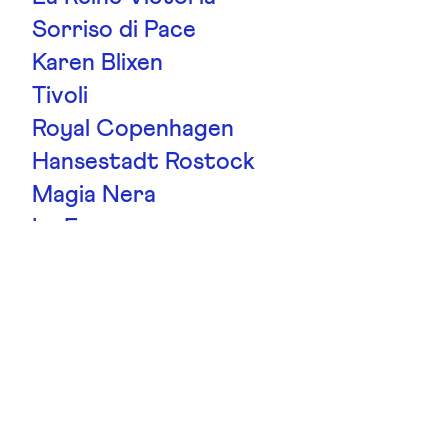
Sorriso di Pace
Karen Blixen
Tivoli
Royal Copenhagen
Hansestadt Rostock
Magia Nera
La France
Chippendale
Gruss An Aachen