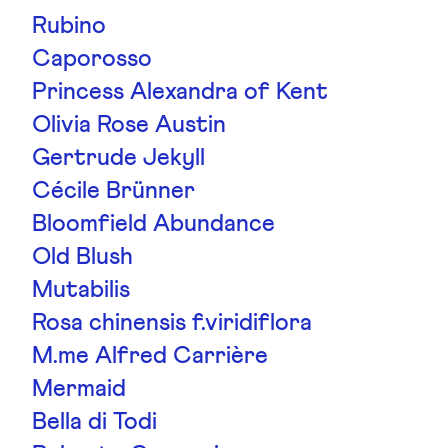
Rubino
Caporosso
Princess Alexandra of Kent
Olivia Rose Austin
Gertrude Jekyll
Cécile Brünner
Bloomfield Abundance
Old Blush
Mutabilis
Rosa chinensis f.viridiflora
M.me Alfred Carrière
Mermaid
Bella di Todi