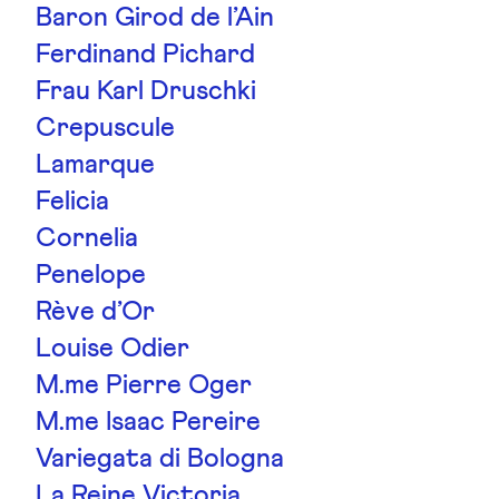
Baron Girod de l’Ain
Ferdinand Pichard
Frau Karl Druschki
Crepuscule
Lamarque
Felicia
Cornelia
Penelope
Rève d’Or
Louise Odier
M.me Pierre Oger
M.me Isaac Pereire
Variegata di Bologna
La Reine Victoria