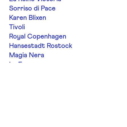
Sorriso di Pace
Karen Blixen
Tivoli
Royal Copenhagen
Hansestadt Rostock
Magia Nera
La France
Chippendale
Gruss An Aachen