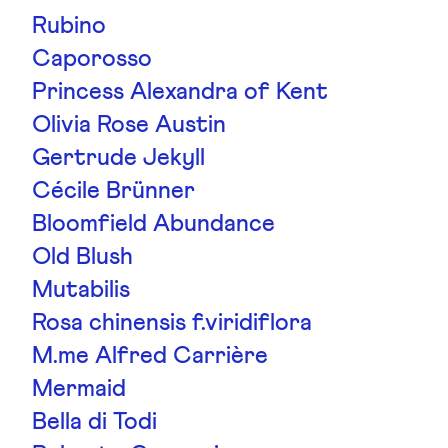
Rubino
Caporosso
Princess Alexandra of Kent
Olivia Rose Austin
Gertrude Jekyll
Cécile Brünner
Bloomfield Abundance
Old Blush
Mutabilis
Rosa chinensis f.viridiflora
M.me Alfred Carrière
Mermaid
Bella di Todi